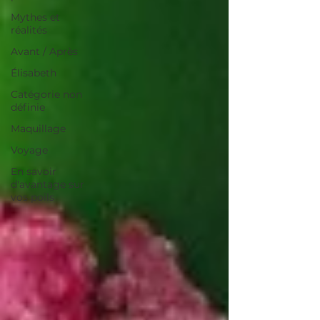
Mythes et
réalités
Avant / Après
Élisabeth
Catégorie non
définie
Maquillage
Voyage
En savoir
d'avantage sur
vos poils