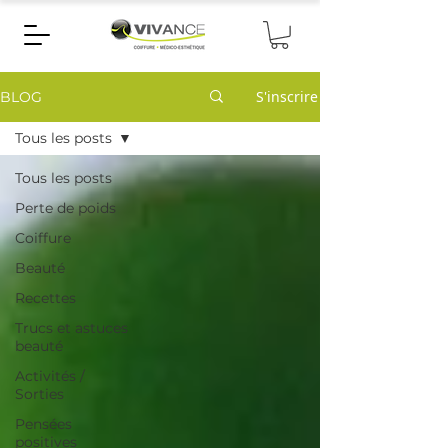
S'inscrire
BLOG
Tous les posts
Tous les posts
Perte de poids
Coiffure
Beauté
Recettes
Trucs et astuces
beauté
Activités /
Sorties
Pensées
positives