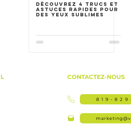
Découvrez 4 trucs et
 poils
astuces rapides pour
des yeux sublimes
IL
CONTACTEZ-NOUS
Fermé
819-829
jusqu'à 21h)
9h00 à 17h00
jusqu'à 21h)
marketing@v
9h00 à 17h00