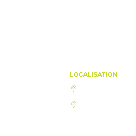
9h00 à 13h00
Fermé
LOCALISATION
1410, route 222, St-Den
92, rue du Hatley, Mago
© 2019 Clinique Vivance Inc. Tous droits réservés.