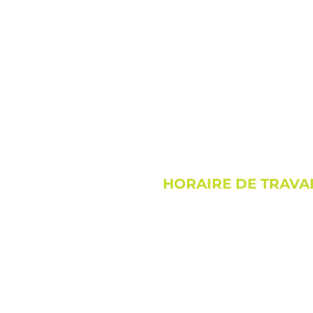
En savoir d'avantage sur vos
HORAIRE DE TRAVA
Lundi
Mardi
9h00 à 19h00 (RDV 
Mercredi
Jeudi
9h00 à 19h00 (RDV 
Vendredi