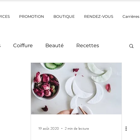
VICES
PROMOTION
BOUTIQUE
RENDEZ-VOUS
Carrières
s
Coiffure
Beauté
Recettes
Activités / Sorties
Pensées positives
 / Après
Élisabeth
aquillage
Voyage
19 août 2020
2 min de lecture