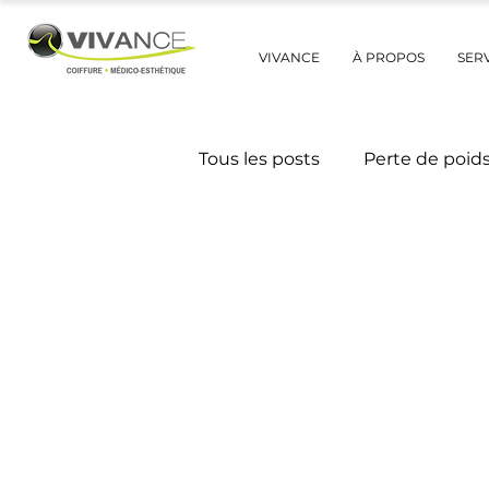
VIVANCE
À PROPOS
SER
Tous les posts
Perte de poid
Trucs et astuces beauté
Mythes et réalités
Avant
Catégorie non définie
M