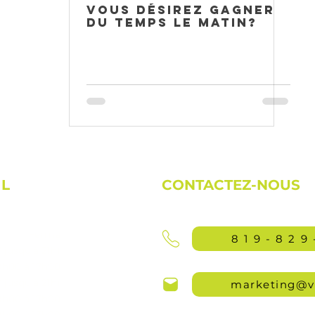
Vous désirez gagner
 poils
du temps le matin?
IL
CONTACTEZ-NOUS
Fermé
819-829
jusqu'à 21h)
9h00 à 17h00
jusqu'à 21h)
marketing@v
9h00 à 17h00