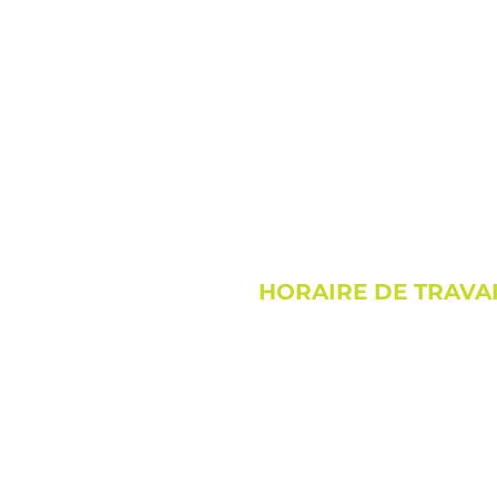
En savoir d'avantage sur vos
HORAIRE DE TRAVA
Lundi
Mardi
9h00 à 19h00 (RDV 
Mercredi
Jeudi
9h00 à 19h00 (RDV 
Vendredi