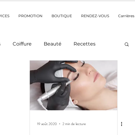
VICES
PROMOTION
BOUTIQUE
RENDEZ-VOUS
Carrières
s
Coiffure
Beauté
Recettes
Activités / Sorties
Pensées positives
 / Après
Élisabeth
aquillage
Voyage
19 août 2020
2 min de lecture