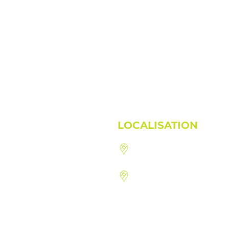
9h00 à 13h00
Fermé
LOCALISATION
1410, route 222, St-Den
92, rue du Hatley, Mago
© 2019 Clinique Vivance Inc. Tous droits réservés.