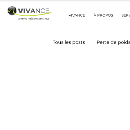
VIVANCE
À PROPOS
SER
Tous les posts
Perte de poid
Trucs et astuces beauté
Mythes et réalités
Avant
Catégorie non définie
M