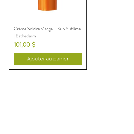
Crème Solaire Visage – Sun Sublime
| Esthederm
Prix
101,00 $
Ajouter au panier