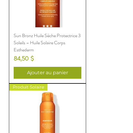
Sun Bronz Huile Sèche Protectrice 3
Soleils – Huile Solaire Corps
Esthederm
Prix
84,50 $
Ajouter au panier
Produit Solaire