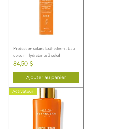
Protection solaire Esthederm : Eau
de soin Hydratante 3 soleil
Prix
84,50 $
Ajouter au panier
Activateur