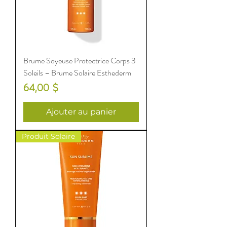
Brume Soyeuse Protectrice Corps 3
Soleils – Brume Solaire Esthederm
Prix
64,00 $
Ajouter au panier
Produit Solaire