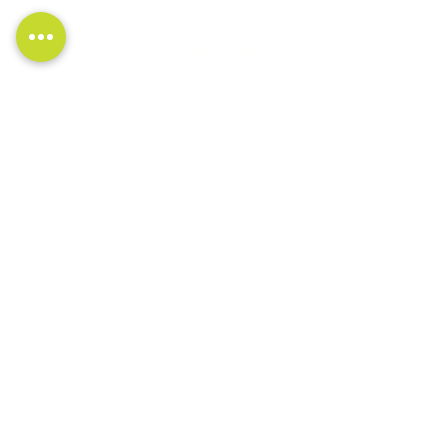
Mercredi
jusqu'à 21h)
Jeudi
9h00 à 17h00
Vendredi
9h00 à 19h00 (RDV
Samedi
jusqu'à 21h)
Dimanche
9h00 à 17h00
9h00 à 13h00
Fermé
SUIVEZ-NOUS
CONTACTEZ-NOUS
819-829-4833
marketing@vivance.ca
LOCALISATION