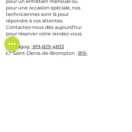
pour un entretien mensuel ou
pour une occasion spéciale, nos
techniciennes sont là pour
répondre à vos attentes.
Contactez-nous dès aujourd’hui
pour réserver votre rendez-vous.
👉 Magog :
819-829-4833
👉 Saint-Denis-de-Brompton :
819-
829-4833
HORAIRE DE TRAVAIL
Lundi
Fermé
Mardi
9h00 à 19h00 (RDV
Mercredi
jusqu'à 21h)
Jeudi
9h00 à 17h00
Vendredi
9h00 à 19h00 (RDV
Samedi
jusqu'à 21h)
Dimanche
9h00 à 17h00
9h00 à 13h00