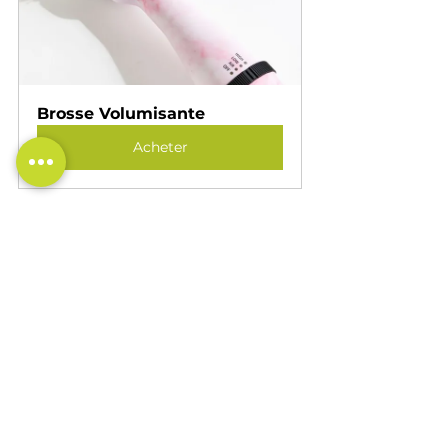
Brosse Volumisante
Acheter
article de voyage
Coiffure
Cheveux
mise en plie
Salon de coiffure
Séchoir cheveux
Voir tout
Posts récents