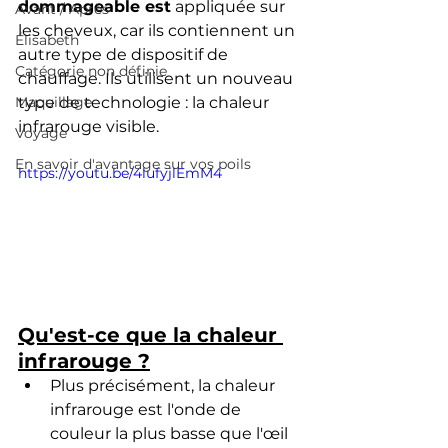
dommageable est
 appliquée sur 
Avant / Après
les cheveux, car ils contiennent un 
Élisabeth
autre type de dispositif de 
Catégorie non définie
chauffage. Ils utilisent un nouveau 
Maquillage
type de technologie : la chaleur 
infrarouge visible.
Voyage
En savoir d'avantage sur vos poils
https://youtu.be/4lufyjlEmM4
Qu'est-ce que la chaleur 
infrarouge ?
Plus précisément, la chaleur 
infrarouge est l'onde de 
couleur la plus basse que l'œil 