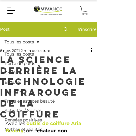
Post
S'inscrire
Tous les posts
6 nov. 2021
2 min de lecture
Tous les posts
La science
Perte de poids
derrière la
Coiffure
technologie
Beauté
infrarouge
Recettes
de la
Trucs et astuces beauté
Activités / Sorties
coiffure
Pensées positives
Avec les 
outils de coiffure 
Aria 
Mythes et réalités
Beauty
, une 
chaleur non 