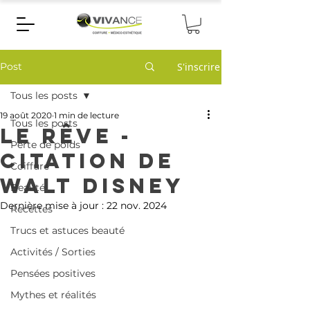
Post
S'inscrire
Tous les posts
19 août 2020
1 min de lecture
Tous les posts
Le Rêve -
Perte de poids
Citation de
Coiffure
Walt Disney
Beauté
Dernière mise à jour :
22 nov. 2024
Recettes
Trucs et astuces beauté
Activités / Sorties
Pensées positives
Mythes et réalités