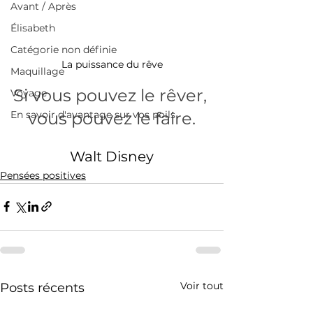
Avant / Après
Élisabeth
Catégorie non définie
La puissance du rêve
Maquillage
Si vous pouvez le rêver, 
Voyage
En savoir d'avantage sur vos poils
vous pouvez le faire.
Walt Disney
Pensées positives
Voir tout
Posts récents