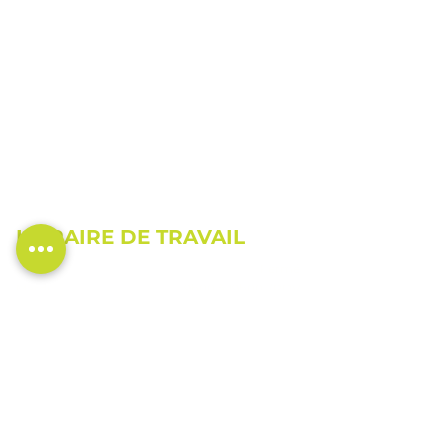
HORAIRE DE TRAVAIL
Lundi
Fermé
Mardi
9h00 à 19h00 (RDV
Mercredi
jusqu'à 21h)
Jeudi
9h00 à 17h00
Vendredi
9h00 à 19h00 (RDV
Samedi
jusqu'à 21h)
Dimanche
9h00 à 17h00
9h00 à 13h00
Fermé