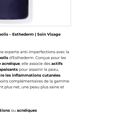
olis – Esthederm | Soin Visage
ne experte anti-imperfections avec la
olis
d’Esthederm. Conçue pour les
e acnéique
, elle associe des
actifs
 apaisants
pour assainir la peau,
ire les inflammations cutanées
.
es soins complémentaires de la gamme
nt plus net, une peau plus saine et
tions
ou
acnéiques