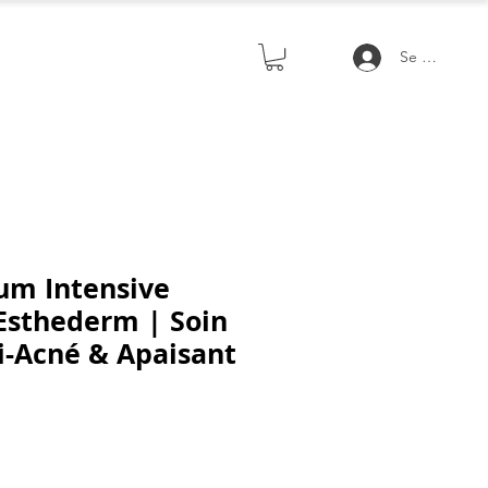
Se connecte
um Intensive
 Esthederm | Soin
i-Acné & Apaisant