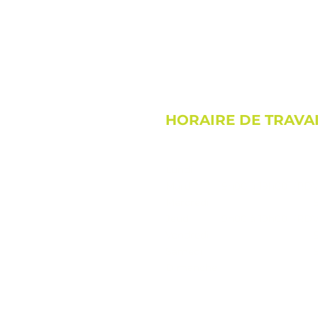
HORAIRE DE TRAVA
Lundi
Mardi
9h00 à 19h00 (RDV 
Mercredi
Jeudi
9h00 à 19h00 (RDV 
Vendredi
Samedi
Dimanche