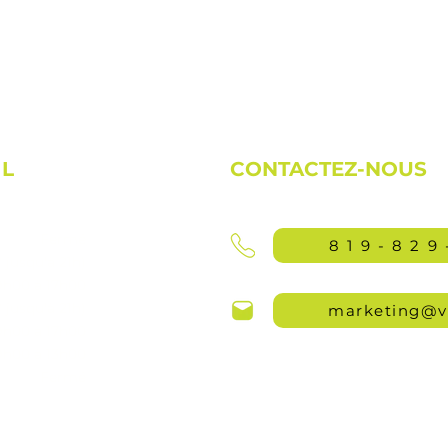
IL
CONTACTEZ-NOUS
Fermé
819-829
jusqu'à 21h)
9h00 à 17h00
jusqu'à 21h)
marketing@v
9h00 à 17h00
9h00 à 13h00
Fermé