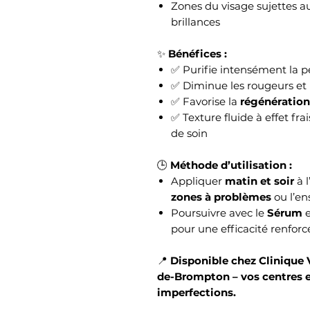
Zones du visage sujettes a
brillances
✨
Bénéfices :
✅ Purifie intensément la p
✅ Diminue les rougeurs et l
✅ Favorise la
régénération
✅ Texture fluide à effet fra
de soin
🕒
Méthode d’utilisation :
Appliquer
matin et soir
à l
zones à problèmes
ou l’en
Poursuivre avec le
Sérum
e
pour une efficacité renforc
📍
Disponible chez Clinique 
de-Brompton – vos centres e
imperfections.