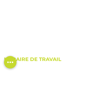
HORAIRE DE TRAVAIL
Lundi
Fermé
Mardi
9h00 à 19h00 (RDV
Mercredi
jusqu'à 21h)
Jeudi
9h00 à 17h00
Vendredi
9h00 à 19h00 (RDV
Samedi
jusqu'à 21h)
Dimanche
9h00 à 17h00
9h00 à 13h00
Fermé