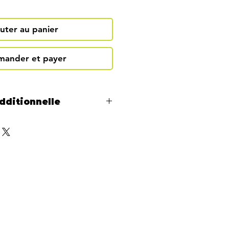
uter au panier
ander et payer
dditionnelle
une séance de 60 minutes.
séances pour des résultats
complété, prenez rendez-vous
niques à St-Denis-de-
 et apportez une copie de
ile ou papier).