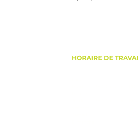
HORAIRE DE TRAVA
Lundi
Mardi
9h00 à 19h00 (RDV 
Mercredi
Jeudi
9h00 à 19h00 (RDV 
Vendredi
Samedi
Dimanche