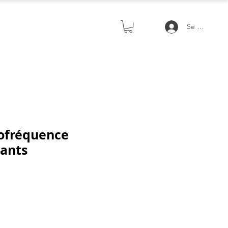
Se connecte
iofréquence
sants