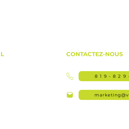
IL
CONTACTEZ-NOUS
Fermé
819-829
jusqu'à 21h)
9h00 à 17h00
jusqu'à 21h)
marketing@v
9h00 à 17h00
9h00 à 13h00
Fermé