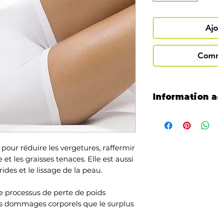
Ajo
Comm
Information a
* Le prix est pour 
* Prévoir de 4 à 6 
optimaux.
* Une fois l'achat 
 pour réduire les vergetures, raffermir
dans une de nos cli
 et les graisses tenaces. Elle est aussi
Brompton ou Magog
 rides et le lissage de la peau.
votre reçu (sur mob
le processus de perte de poids
les dommages corporels que le surplus