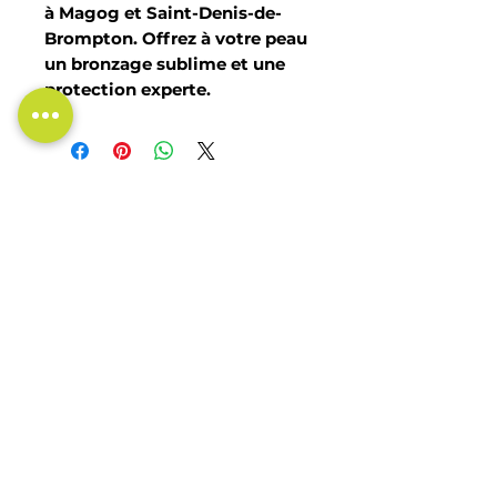
à Magog et Saint-Denis-de-
Brompton. Offrez à votre peau
un bronzage sublime et une
protection experte.
HORAIRE DE TRAVAIL
Lundi
Fermé
Mardi
9h00 à 19h00 (RDV
Mercredi
jusqu'à 21h)
Jeudi
9h00 à 17h00
Vendredi
9h00 à 19h00 (RDV
Samedi
jusqu'à 21h)
Dimanche
9h00 à 17h00
9h00 à 13h00
Fermé
SUIVEZ-NOUS