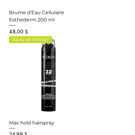
Brume d’Eau Cellulaire
Esthederm 200 ml
Prix
48,00 $
Spray de Finition
Max hold hairspray
Prix
24,99 $