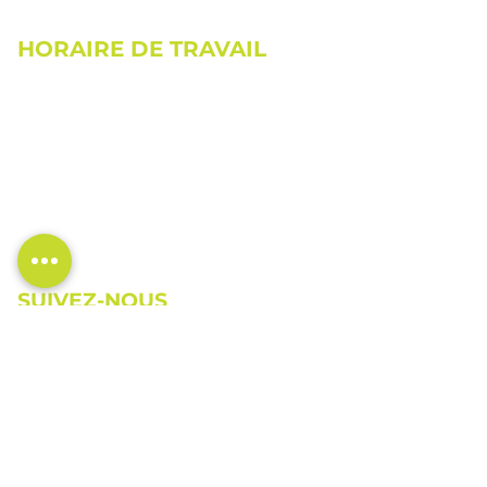
HORAIRE DE TRAVAIL
Lundi
Fermé
Mardi
9h00 à 19h00 (RDV
Mercredi
jusqu'à 21h)
Jeudi
9h00 à 17h00
Vendredi
9h00 à 19h00 (RDV
Samedi
jusqu'à 21h)
Dimanche
9h00 à 17h00
9h00 à 13h00
Fermé
SUIVEZ-NOUS
CONTACTEZ-NOUS
819-829-4833