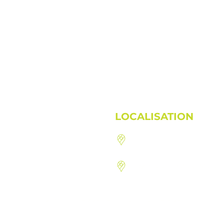
Fermé
LOCALISATION
1410, route 222, St-Den
92, rue du Hatley, Mago
© 2019 Clinique Vivance Inc. Tous droits réservés.