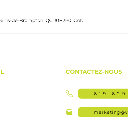
s
t-Denis-de-Brompton, QC J0B2P0, CAN
IL
CONTACTEZ-NOUS
Fermé
819-829
jusqu'à 21h)
9h00 à 17h00
jusqu'à 21h)
marketing@v
9h00 à 17h00
9h00 à 13h00