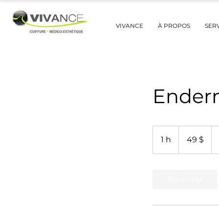
VIVANCE
À PROPOS
SER
Enderm
49 dollars
canadiens
1 h
1
49 $
Réserver