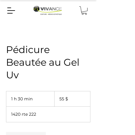
Pédicure
Beautée au Gel
Uv
55 dollars
canadiens
1 h 30 min
1
55 $
3
0
1420 rte 222
m
i
n