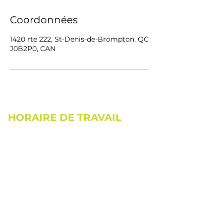
Coordonnées
1420 rte 222, St-Denis-de-Brompton, QC
J0B2P0, CAN
HORAIRE DE TRAVAIL
Lundi
Fermé
Mardi
9h00 à 19h00 (RDV
Mercredi
jusqu'à 21h)
Jeudi
9h00 à 17h00
Vendredi
9h00 à 19h00 (RDV
Samedi
jusqu'à 21h)
Dimanche
9h00 à 17h00
9h00 à 13h00
Fermé