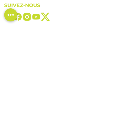
SUIVEZ-NOUS
CONTACTEZ-NOUS
819-829-4833
marketing@vivance.ca
LOCALISATION
1410, route 222, St-Denis-de-Brompton,
(Québec) J0B 2P0
92, rue du Hatley, Magog (Québec) J1X
3G4