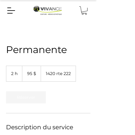
Permanente
95 dollars
canadiens
2 h
2
95 $
1420 rte 222
h
Réserver
Description du service