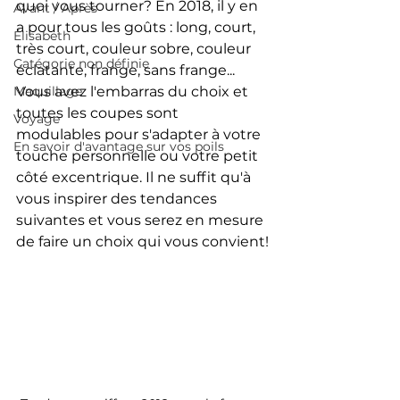
quoi vous tourner? En 2018, il y en 
Avant / Après
a pour tous les goûts : long, court, 
Élisabeth
très court, couleur sobre, couleur 
Catégorie non définie
éclatante, frange, sans frange... 
Maquillage
Vous avez l'embarras du choix et 
toutes les coupes sont 
Voyage
modulables pour s'adapter à votre 
En savoir d'avantage sur vos poils
touche personnelle ou votre petit 
côté excentrique. Il ne suffit qu'à 
vous inspirer des tendances 
suivantes et vous serez en mesure 
de faire un choix qui vous convient!