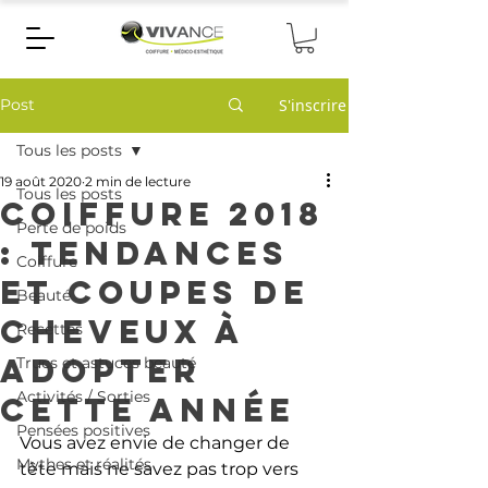
Post
S'inscrire
Tous les posts
19 août 2020
2 min de lecture
Tous les posts
Coiffure 2018
Perte de poids
: Tendances
Coiffure
et coupes de
Beauté
cheveux à
Recettes
adopter
Trucs et astuces beauté
Activités / Sorties
cette année
Pensées positives
Vous avez envie de changer de 
Mythes et réalités
tête mais ne savez pas trop vers 