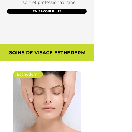
soin et professionnalisme.
EN SAVOIR PLUS
SOINS DE VISAGE ESTHEDERM
Esthederm
Esthederm