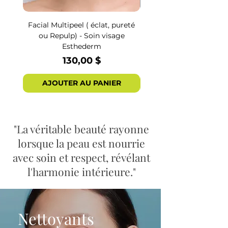
Facial Multipeel ( éclat, pureté
Facial Esthelift – Soin
ou Repulp) - Soin visage
Esthederm
Prix
130,00 $
AJOUTER AU PANIER
AJOUTER AU PAN
"La véritable beauté rayonne
lorsque la peau est nourrie
avec soin et respect, révélant
l'harmonie intérieure."
Nettoyants