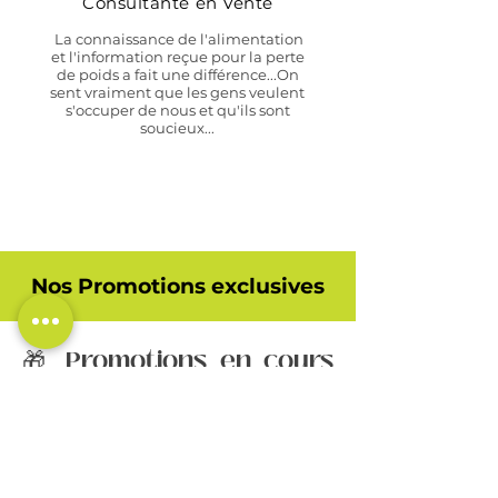
Consultante en Vente
La connaissance de l'alimentation
et l'information reçue pour la perte
de poids a fait une différence...On
sent vraiment que les gens veulent
s'occuper de nous et qu'ils sont
soucieux...
Nos Promotions exclusives
🎁 Promotions en cours
chez Vivance
Vous cherchez à prendre soin de vous
tout en profitant de tarifs
avantageux ? Chez Clinique Vivance,