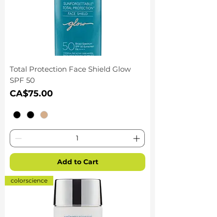
Total Protection Face Shield Glow
SPF 50
Price
CA$75.00
Add to Cart
colorscience