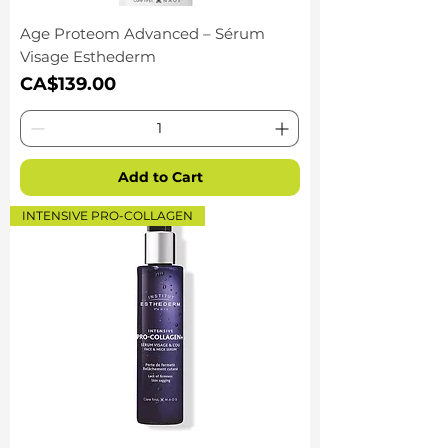
Age Proteom Advanced – Sérum
Visage Esthederm
Price
CA$139.00
Add to Cart
INTENSIVE PRO-COLLAGEN