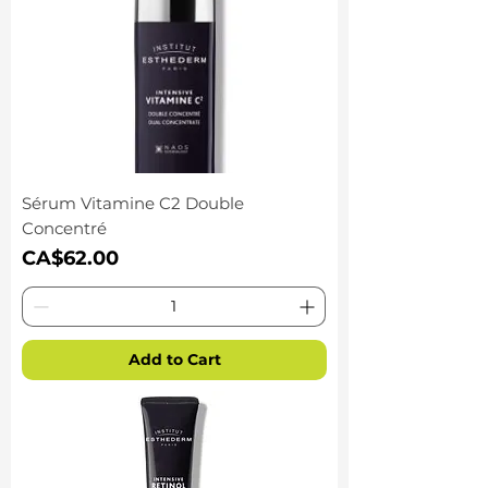
Sérum Vitamine C2 Double
Concentré
Price
CA$62.00
Add to Cart