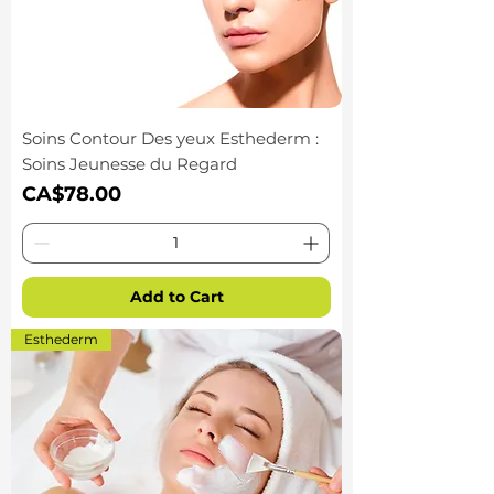
Soins Contour Des yeux Esthederm :
Soins Jeunesse du Regard
Price
CA$78.00
Add to Cart
Esthederm