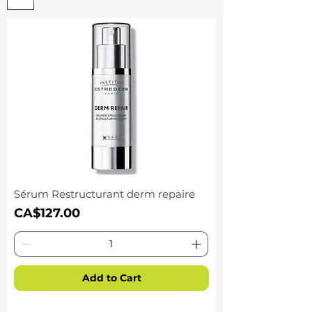
Sérum Restructurant derm repaire
Price
CA$127.00
Add to Cart