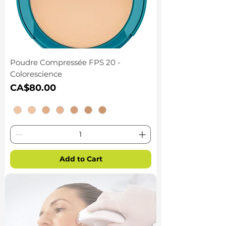
Poudre Compressée FPS 20 -
Colorescience
Price
CA$80.00
Add to Cart