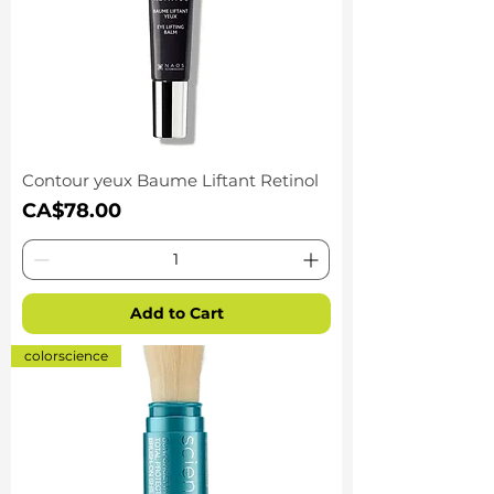
Contour yeux Baume Liftant Retinol
Price
CA$78.00
Add to Cart
colorscience