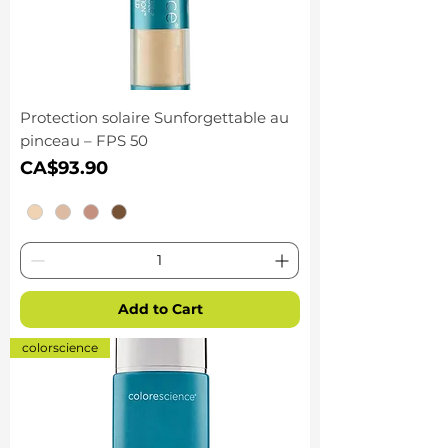
Protection solaire Sunforgettable au
pinceau – FPS 50
Price
CA$93.90
Add to Cart
colorscience