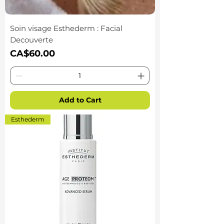
Soin visage Esthederm : Facial
Decouverte
Price
CA$60.00
Add to Cart
Esthederm