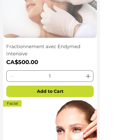
Fractionnement avec Endymed
Intensive
Price
CA$500.00
Add to Cart
Facial