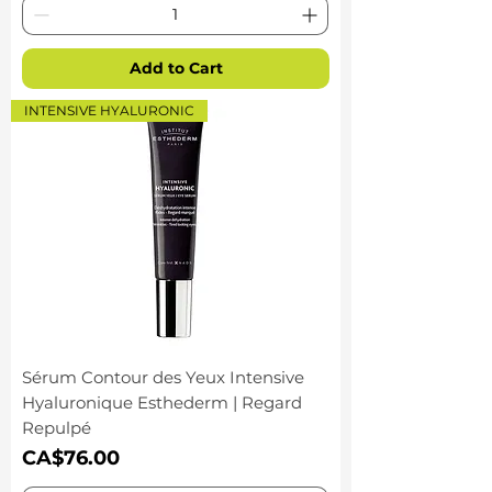
Add to Cart
INTENSIVE HYALURONIC
Sérum Contour des Yeux Intensive
Hyaluronique Esthederm | Regard
Repulpé
Price
CA$76.00