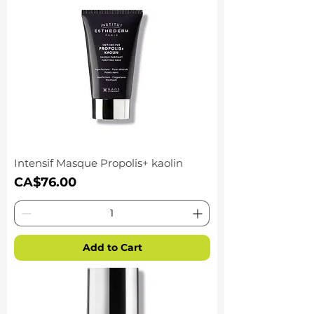
Intensif Masque Propolis+ kaolin
Price
CA$76.00
Add to Cart