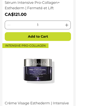
Sérum Intensive Pro-Collagen+
Esthederm | Fermeté et Lift
Price
CA$121.00
Add to Cart
INTENSIVE PRO-COLLAGEN
Crème Visage Esthederm | Intensive