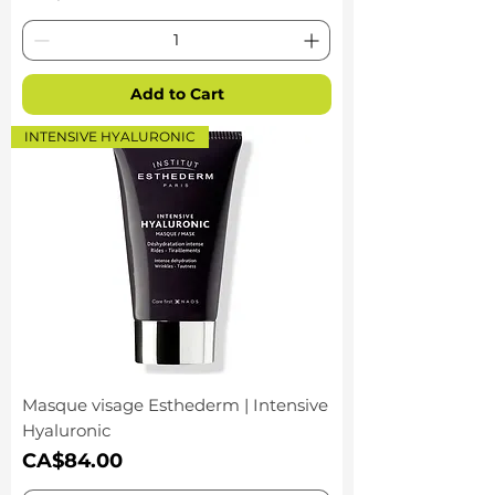
Add to Cart
INTENSIVE HYALURONIC
Masque visage Esthederm | Intensive
Hyaluronic
Price
CA$84.00