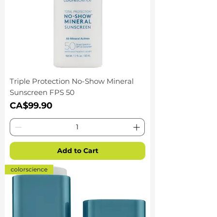
Triple Protection No-Show Mineral
Sunscreen FPS 50
Price
CA$99.90
Add to Cart
colorscience