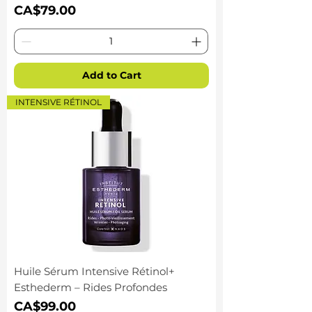
Price
CA$79.00
Add to Cart
INTENSIVE RÉTINOL
Huile Sérum Intensive Rétinol+
Esthederm – Rides Profondes
Price
CA$99.00