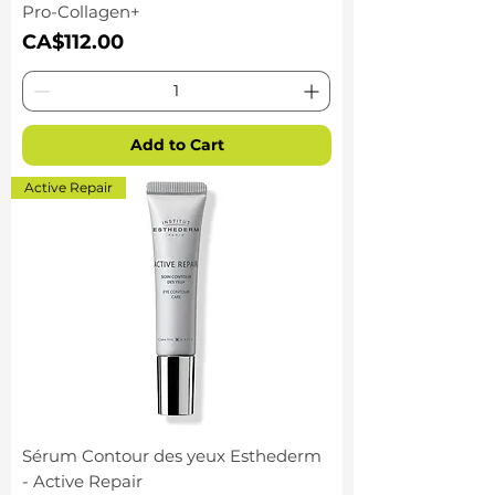
Pro-Collagen+
Price
CA$112.00
Add to Cart
Active Repair
Sérum Contour des yeux Esthederm
- Active Repair