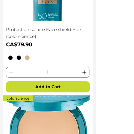
Protection solaire Face shield Flex
(colorscience)
Price
CA$79.90
Add to Cart
colorscience