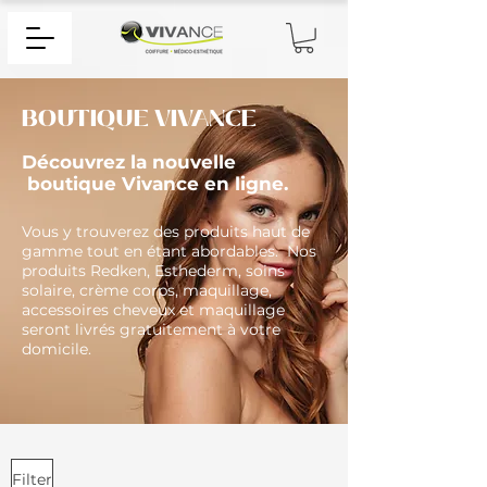
BOUTIQUE VIVANCE
Découvrez la nouvelle
boutique Vivance en ligne.
Vous y trouverez des produits haut de
gamme tout en étant abordables. Nos
produits Redken, Esthederm, soins
solaire, crème corps, maquillage,
accessoires cheveux et maquillage
seront livrés gratuitement à votre
domicile.
Filter