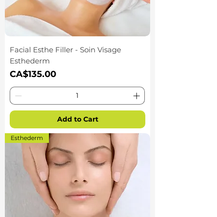
Facial Esthe Filler - Soin Visage
Esthederm
Price
CA$135.00
Add to Cart
Esthederm