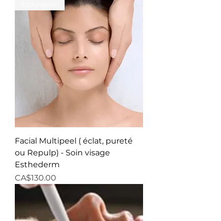
Esthederm
Facial Multipeel ( éclat, pureté
ou Repulp) - Soin visage
Esthederm
Price
CA$130.00