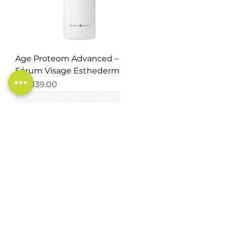
Age Proteom Advanced –
Sérum Visage Esthederm
Price
CA$139.00
INTENSIVE PRO-COLLAGEN