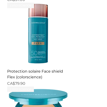
colorscience
Protection solaire Face shield
Flex (colorscience)
Price
CA$79.90
colorscience