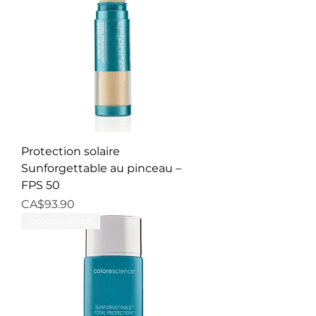
Protection solaire
Sunforgettable au pinceau –
FPS 50
Price
CA$93.90
colorscience