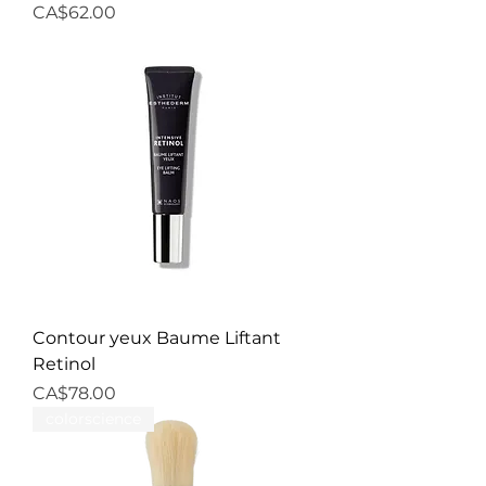
Price
CA$62.00
Contour yeux Baume Liftant
Retinol
Price
CA$78.00
colorscience