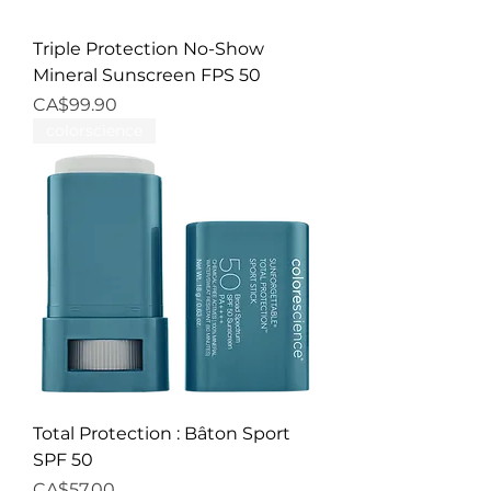
Triple Protection No-Show
Mineral Sunscreen FPS 50
Price
CA$99.90
colorscience
Total Protection : Bâton Sport
SPF 50
Price
CA$57.00