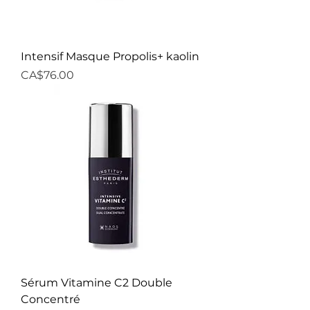
Intensif Masque Propolis+ kaolin
Price
CA$76.00
Sérum Vitamine C2 Double
Concentré