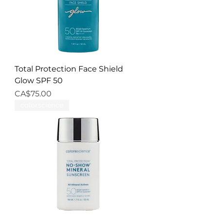
Total Protection Face Shield
Glow SPF 50
Price
CA$75.00
colorscience