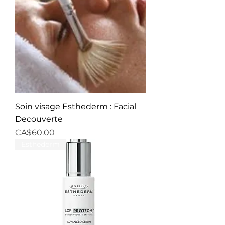
Soin visage Esthederm : Facial
Decouverte
Price
CA$60.00
Esthederm