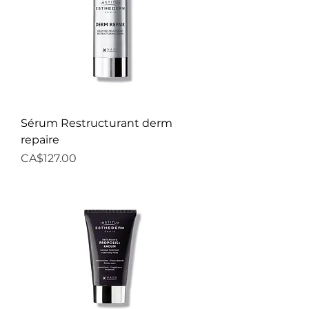
Sérum Restructurant derm
repaire
Price
CA$127.00