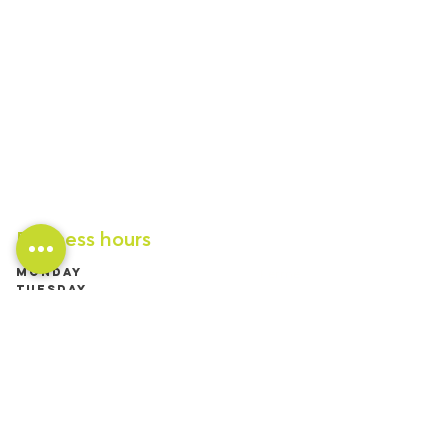
Business hours
Monday
Fermé
Tuesday
9h00 à 19h00 (RDV
Wednesday
jusqu'à 21h)
Thursday
9h00 à 17h00
Friday
9h00 à 19h00 (RDV
Saturday
jusqu'à 21h)
Sunday
9h00 à 17h00
9h00 à 13h00
Fermé