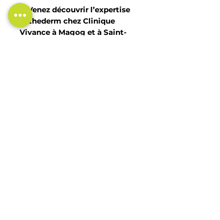
✨
Venez découvrir l’expertise
Esthederm chez Clinique
Vivance à Magog et à Saint-
Denis-de-Brompton – votre
destination bien-être et
esthétique au cœur des
Cantons-de-l'Est.
Business hours
Monday
Fermé
Tuesday
9h00 à 19h00 (RDV
Wednesday
jusqu'à 21h)
Thursday
9h00 à 17h00
Friday
9h00 à 19h00 (RDV
Saturday
jusqu'à 21h)
Sunday
9h00 à 17h00