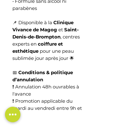
• Formule sans alcool ni
parabènes
📌 Disponible à la
Clinique
Vivance de Magog
et
Saint-
Denis-de-Brompton
, centres
experts en
coiffure et
esthétique
pour une peau
sublimée jour après jour 🌟
📅
Conditions & politique
d’annulation
❗ Annulation 48h ouvrables à
l'avance
❗ Promotion applicable du
mardi au vendredi entre 9h et
17h
BÉNÉFICES