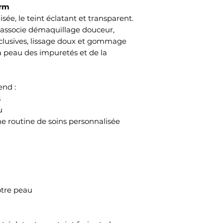
erm
ée, le teint éclatant et transparent.
associe démaquillage douceur,
xclusives, lissage doux et gommage
a peau des impuretés et de la
end :
s
u
 routine de soins personnalisée
tre peau