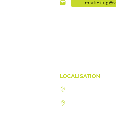
jusqu'à 21h)
marketing@v
9h00 à 17h00
9h00 à 13h00
Fermé
LOCALISATION
1410, route 222, St-Den
92, rue du Hatley, Mago