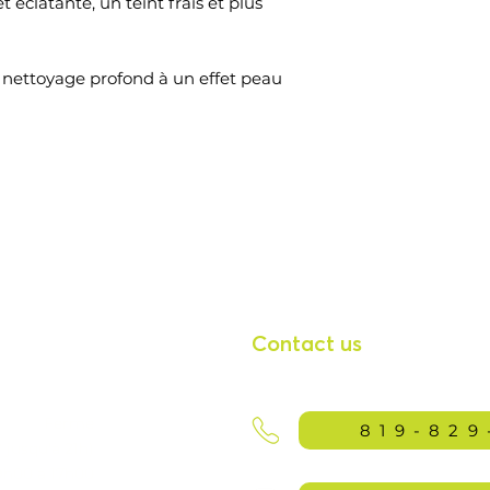
 éclatante, un teint frais et plus
r nettoyage profond à un effet peau
Contact us
Fermé
819-829
jusqu'à 21h)
9h00 à 17h00