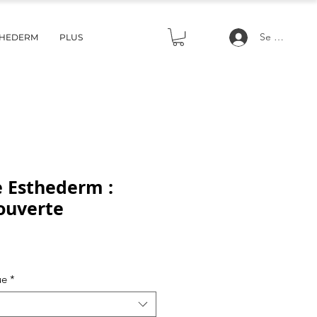
Se connecte
THEDERM
PLUS
e Esthederm :
ouverte
ce
ue
*