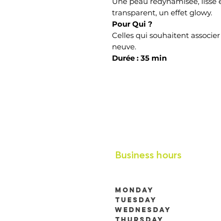
Une peau redynamisée, lisse et
transparent, un effet glowy.
Pour Qui ?
Celles qui souhaitent associe
neuve.
Durée : 35 min
Business hours
Monday
Tuesday
9h00 à 19h00 (RDV 
Wednesday
Thursday