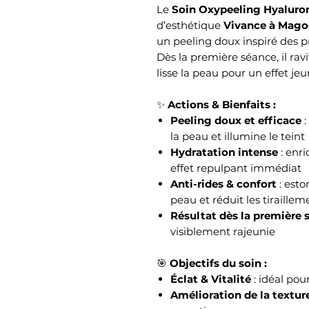
Le
Soin Oxypeeling Hyaluro
d’esthétique
Vivance à Mago
un peeling doux inspiré des p
Dès la première séance, il rav
lisse la peau pour un effet j
✨
Actions & Bienfaits :
Peeling doux et efficace
:
la peau et illumine le teint
Hydratation intense
: enr
effet repulpant immédiat
Anti-rides & confort
: esto
peau et réduit les tiraillem
Résultat dès la première 
visiblement rajeunie
🎯
Objectifs du soin :
Éclat & Vitalité
: idéal pour
Amélioration de la textur