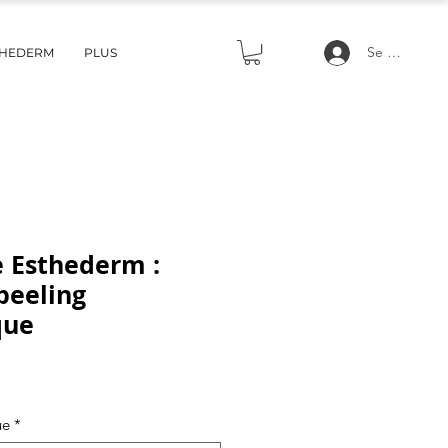
Se connecte
THEDERM
PLUS
e Esthederm :
peeling
que
rice
ue
*