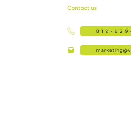
Contact us
Fermé
819-829
jusqu'à 21h)
9h00 à 17h00
jusqu'à 21h)
marketing@v
9h00 à 17h00
9h00 à 13h00
Fermé