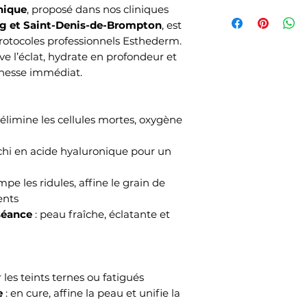
Ne peut être jumel
nique
, proposé dans nos cliniques
Valide SEULEMENT 
g et Saint-Denis-de-Brompton
, est
entre 9h00 et 17h0
rotocoles professionnels Esthederm.
Réservation requise
ive l’éclat, hydrate en profondeur et
Veuillez mentionne
eunesse immédiat.
la prise de rendez
vous sera posté.
Pour une annulatio
 élimine les cellules mortes, oxygène
nous aviser 48 heu
info@vivance.ca ou
ichi en acide hyaluronique pour un
heures d'ouverture
perdue.
Non monnayable sauf
mpe les ridules, affine le grain de
Non échangeable sau
ents
bon-cadeau électro
séance
: peau fraîche, éclatante et
 les teints ternes ou fatigués
e
: en cure, affine la peau et unifie la