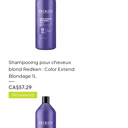
Shampooing pour cheveux
blond Redken : Color Extend
Blondage 1L
Price
CA$57.29
Nouveauté