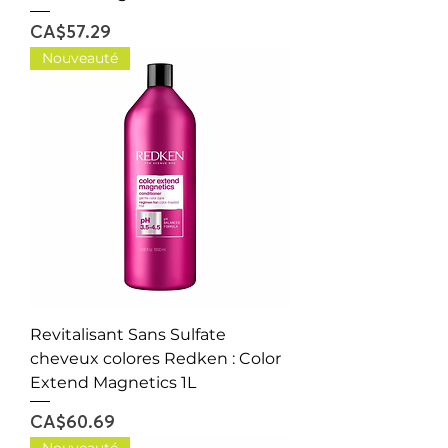
Price
CA$57.29
Nouveauté
Revitalisant Sans Sulfate
cheveux colores Redken : Color
Extend Magnetics 1L
Price
CA$60.69