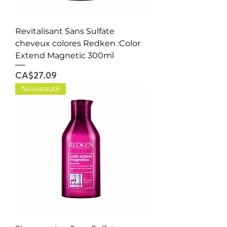
Revitalisant Sans Sulfate
cheveux colores Redken :Color
Extend Magnetic 300ml
Price
CA$27.09
Nouveauté