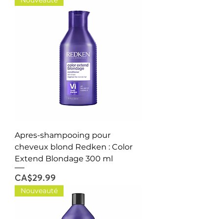
Nouveauté
Apres-shampooing pour
cheveux blond Redken : Color
Extend Blondage 300 ml
Price
CA$29.99
Nouveauté