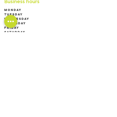
Business hours
Monday
Fermé
Tuesday
9h00 à 19h00 (RDV
Wednesday
jusqu'à 21h)
Thursday
9h00 à 17h00
Friday
9h00 à 19h00 (RDV
Saturday
jusqu'à 21h)
Sunday
9h00 à 17h00
9h00 à 13h00
Fermé
Follow us
Contact us
819-829-4833