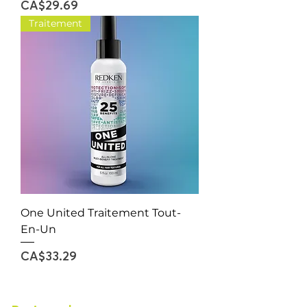
Price
CA$29.69
Traitement
One United Traitement Tout-
En-Un
Price
CA$33.29