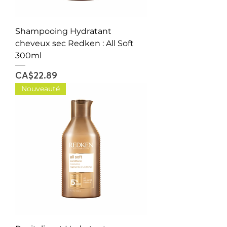
Shampooing Hydratant
cheveux sec Redken : All Soft
300ml
Price
CA$22.89
Nouveauté