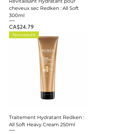
Revitalisant Hydratant pour
cheveux sec Redken : All Soft
300ml
Price
CA$24.79
Nouveauté
Traitement Hydratant Redken :
All Soft Heavy Cream 250ml