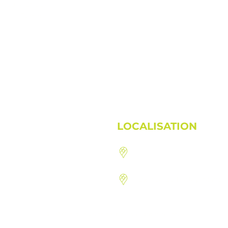
9h00 à 13h00
Fermé
LOCALISATION
1410, route 222, St-Den
92, rue du Hatley, Mago
© 2019 Clinique Vivance Inc. Tous droits réservés.