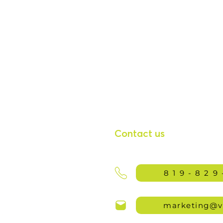
Contact us
Fermé
819-829
jusqu'à 21h)
9h00 à 17h00
jusqu'à 21h)
marketing@v
9h00 à 17h00