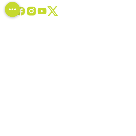
Contact us
819-829-4833
marketing@vivance.ca
LOCALISATION
1410, route 222, St-Denis-de-Brompton,
(Québec) J0B 2P0
92, rue du Hatley, Magog (Québec) J1X
3G4
© 2019 Clinique Vivance Inc. Tous droits réservés.