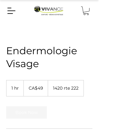
Endermologie
Visage
49
Canadian
1 hr
1
CA$49
1420 rte 222
dollars
h
Book Now