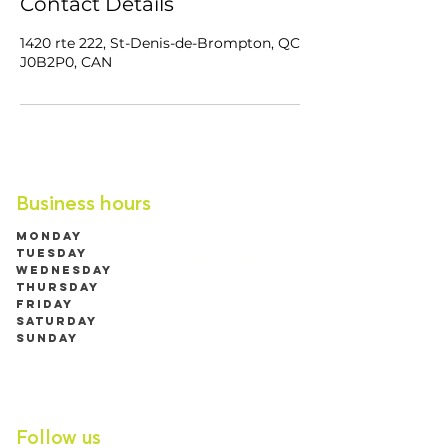
Contact Details
1420 rte 222, St-Denis-de-Brompton, QC
J0B2P0, CAN
Business hours
Monday
Fermé
Tuesday
9h00 à 19h00 (RDV
Wednesday
jusqu'à 21h)
Thursday
9h00 à 17h00
Friday
9h00 à 19h00 (RDV
Saturday
jusqu'à 21h)
Sunday
9h00 à 17h00
9h00 à 13h00
Fermé
Follow us