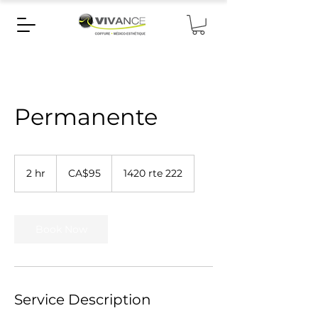
Permanente
95
Canadian
2 hr
2
CA$95
1420 rte 222
dollars
h
r
Book Now
Service Description