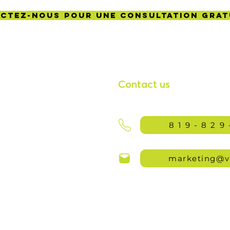
ctez-nous pour une consultation grat
Contact us
Fermé
819-829
jusqu'à 21h)
9h00 à 17h00
jusqu'à 21h)
marketing@v
9h00 à 17h00
9h00 à 13h00
Fermé