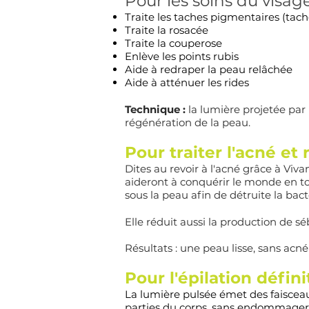
Pour les soins du visage
Traite les taches pigmentaires (tac
Traite la rosacée
Traite la couperose
Enlève les points rubis
Aide à redraper la peau relâchée
Aide à atténuer les rides
Technique :
la lumière projetée par 
régénération de la peau.
Pour traiter l'acné et 
Dites au revoir à l'acné grâce à Viva
aideront
à conquérir le monde en to
sous la peau afin de détruite la bact
Elle réduit aussi la production de s
Résultats : une peau lisse, sans ac
Pour l'épilation défini
La lumière pulsée émet des faisceaux
parties du corps. sans endommager l