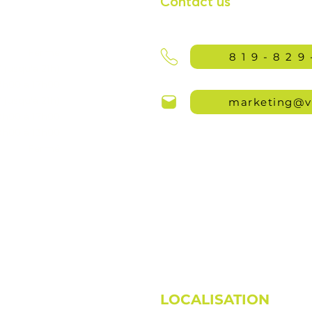
Contact us
Fermé
819-829
jusqu'à 21h)
9h00 à 17h00
jusqu'à 21h)
marketing@v
9h00 à 17h00
9h00 à 13h00
Fermé
LOCALISATION