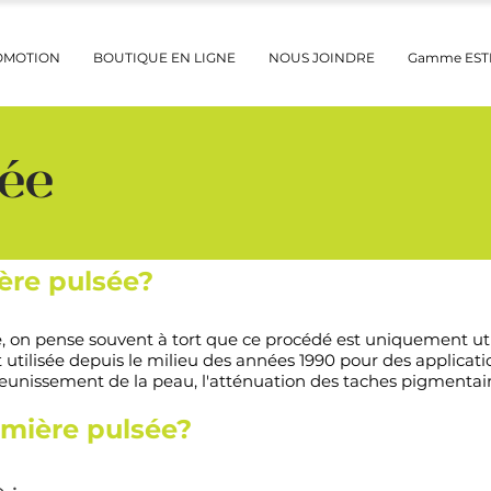
OMOTION
BOUTIQUE EN LIGNE
NOUS JOINDRE
Gamme ES
sée
ière pulsée?
 on pense souvent à tort que ce procédé est uniquement utili
st utilisée depuis le milieu des années 1990 pour des applica
 rajeunissement de la peau, l'atténuation des taches pigmentai
lumière pulsée?