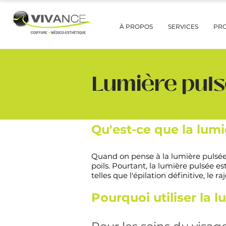
À PROPOS
SERVICES
PR
Lumière pul
Qu'est-ce que la lum
Quand on pense à la lumière pulsée,
poils. Pourtant, la lumière pulsée e
telles que l'épilation définitive, le
Pourquoi utiliser la 