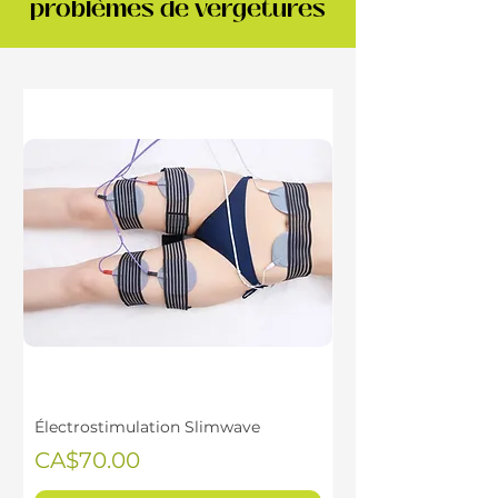
problèmes de vergetures
Électrostimulation Slimwave
Price
CA$70.00